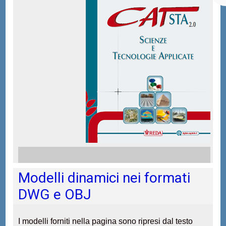
Ac
A
U
R
A
Ri
do
Ri
Modelli dinamici nei formati
DWG e OBJ
I modelli forniti nella pagina sono ripresi dal testo