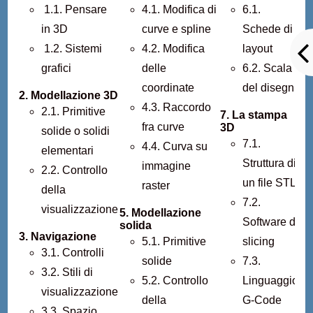
1.1. Pensare
4.1. Modifica di
6.1.
in 3D
curve e spline
Schede di
1.2. Sistemi
4.2. Modifica
layout
grafici
delle
6.2. Scala
coordinate
del disegn
2. Modellazione 3D
4.3. Raccordo
2.1. Primitive
7. La stampa
fra curve
3D
solide o solidi
7.1.
4.4. Curva su
elementari
Struttura di
immagine
2.2. Controllo
un file STL
raster
della
7.2.
visualizzazione
5. Modellazione
Software di
solida
3. Navigazione
5.1. Primitive
slicing
3.1. Controlli
solide
7.3.
3.2. Stili di
5.2. Controllo
Linguaggio
visualizzazione
della
G-Code
3.3. Spazio