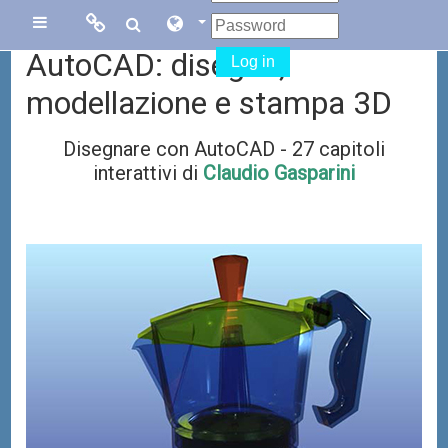
Skip to main content
Links
Links
Side panel
AutoCAD: disegno,
Log in
Menu
collegati
modellazione e stampa 3D
Disegnare con AutoCAD - 27 capitoli
Sito di Corsi in
Facebook
interattivi di
Claudio Gasparini
Rete
Blog Gasparini
Sito dei corsi
online di
AutoCAD