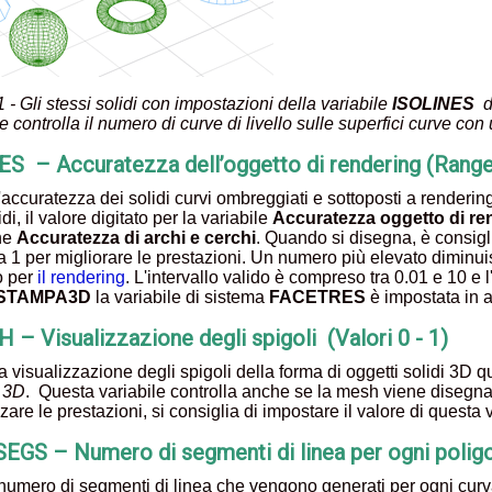
 - Gli stessi solidi con impostazioni della variabile
ISOLINES
di
e controlla il numero di curve di livello sulle superfici curve c
 – Accuratezza dell’oggetto di rendering (Range 
l'accuratezza dei solidi curvi ombreggiati e sottoposti a renderin
idi, il valore digitato per la variabile
Accuratezza oggetto di re
ne
Accuratezza di archi e cerchi
. Quando si disegna, è consigl
 1 per migliorare le prestazioni. Un numero più elevato diminui
o per
il rendering
. L'intervallo valido è compreso tra 0.01 e 10 e l
STAMPA3D
la variabile di sistema
FACETRES
è impostata in 
 – Visualizzazione degli spigoli (Valori 0 - 1)
la visualizzazione degli spigoli della forma di oggetti solidi 3D 
 3D
. Questa variabile controlla anche se la mesh viene disegn
zare le prestazioni, si consiglia di impostare il valore di questa v
GS – Numero di segmenti di linea per ogni poligo
 numero di segmenti di linea che vengono generati per ogni curva