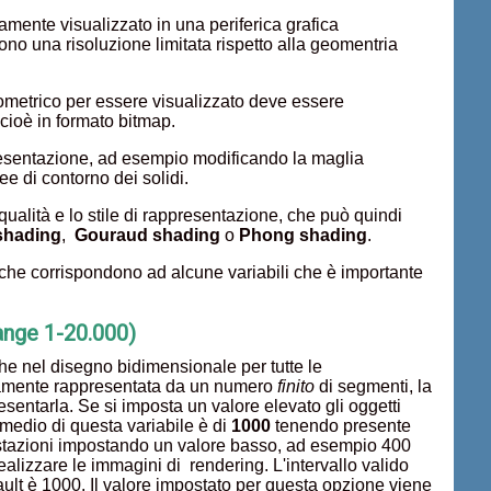
ente visualizzato in una periferica grafica
o una risoluzione limitata rispetto alla geomentria
eometrico per essere visualizzato deve essere
 cioè in formato bitmap.
esentazione, ad esempio modificando la maglia
nee di contorno dei solidi.
qualità e lo stile di rappresentazione, che può quindi
 shading
,
Gouraud shading
o
Phong shading
.
 che corrispondono ad alcune variabili che è importante
ange 1-20.000)
he nel disegno bidimensionale per tutte le
riamente rappresentata da un numero
finito
di segmenti, la
sentarla. Se si imposta un valore elevato gli oggetti
 medio di questa variabile è di
1000
tenendo presente
restazioni impostando un valore basso, ad esempio 400
alizzare le immagini di rendering. L'intervallo valido
ault è 1000. Il valore impostato per questa opzione viene