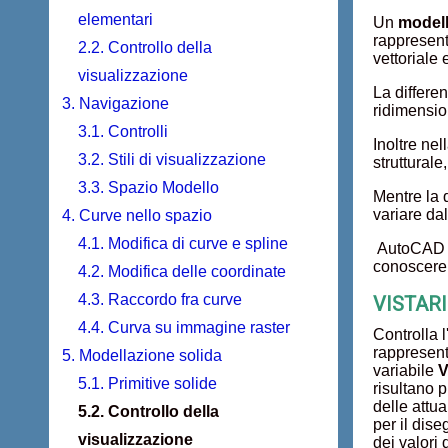
elementari
Un
model
rappresent
2.2. Controllo della
vettoriale
visualizzazione
La differe
3. Navigazione
ridimension
3.1. Controlli
Inoltre ne
3.2. Stili di visualizzazione
strutturale
3.3. Spazio Modello
Mentre la 
variare da
4. Curve nello spazio
4.1. Modifica di curve e spline
AutoCAD fo
conoscere
4.2. Modifica delle coordinate
4.3. Raccordo fra curve
VISTARIS
4.4. Curva su immagine raster
Controlla 
rappresent
5. Modellazione solida
variabile
V
5.1. Primitive solide
risultano 
delle attu
5.2. Controllo della
per il dis
visualizzazione
dei valori