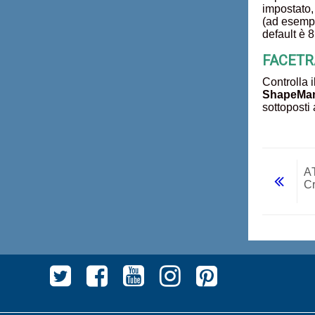
impostato,
(ad esempi
default è 
FACETRAT
Controlla i
ShapeMa
sottoposti 
A
Cr
Vai a...