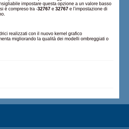
onsigliabile impostare questa opzione a un valore basso
si è compreso tra -
32767
e
32767
e l'impostazione di
no.
drici realizzati con il nuovo kernel grafico
umenta migliorando la qualità dei modelli ombreggiati o