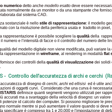
lo numerico
detto anche
modello esatto
deve essere necessariam
ata normalmente da un monitor o da una stampante che forniscon
 elaborata dal sistema CAD.
nza sostanziale è nello
stile di rappresentazione
: il modello g
ato con la risoluzione della periferica usata e tradotto in pixel,
lla rappresentazione è possibile scegliere la
qualità
della rappr
, il numero e l’intensità di facce o il controllo del numero delle li
qualità del modello digitale non viene modificata, può variare la 
lla rappresentazione in
wireframe
, al rendering in modalità
flat
rnisce dei controlli della
qualità di visualizzazione
dei solidi
.
 - Controllo dell’accuratezza di archi e cerchi (R
l'accuratezza di disegno di
cerchi
,
archi
ed
ellisisi
ed è utile anc
azioni di oggetti curvi. Considerato che una curva è necessa
ISTARIS
definisce quanti segmenti vengono utilizzati per rappre
più accurati ma a svantaggio della velocità di disegno: un valore
ali potenze id calcolo dei computer. Si possono migliorare le p
egno normale mentre si può aumentare il valore quando si deve re
 da specificare è compreso tra 1 e 20.000 e l'impostazione di def