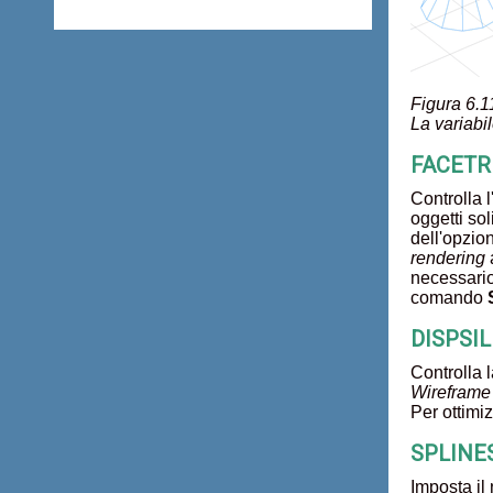
Figura 6.11
La variabil
FACETRES
Controlla 
oggetti sol
dell'opzio
rendering
a
necessari
comando
DISPSILH
Controlla 
Wireframe
Per ottimiz
SPLINESE
Imposta il