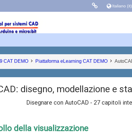
Italiano ‎(it)‎
Links colle
Facebook
Blog Gasparin
9 CAT DEMO
Piattaforma eLearning CAT DEMO
AutoCAD
CAD: disegno, modellazione e s
Disegnare con AutoCAD - 27 capitoli inter
llo della visualizzazione