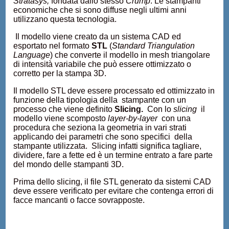
Stratasys,
fondata dallo stesso
Crump
. Le stampanti
economiche che si sono diffuse negli ultimi anni
utilizzano questa tecnologia.
Il modello viene creato da un sistema CAD ed
esportato nel formato
STL
(
Standard Triangulation
Language
) che converte il modello in mesh triangolare
di intensità variabile che può essere ottimizzato o
corretto per la stampa 3D.
Il modello STL deve essere processato ed ottimizzato in
funzione della tipologia della stampante con un
processo che viene definito
Slicing.
Con lo
slicing
il
modello viene scomposto
layer-by-layer
con una
procedura che seziona la geometria in vari strati
applicando dei parametri che sono specifici della
stampante utilizzata. Slicing infatti significa tagliare,
dividere, fare a fette ed è un termine entrato a fare parte
del mondo delle stampanti 3D.
Prima dello slicing, il file STL generato da sistemi CAD
deve essere verificato per evitare che contenga errori di
facce mancanti o facce sovrapposte.