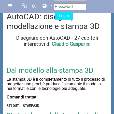
Vai al contenuto principale
Links
Links
Pannello laterale
AutoCAD: disegno,
Login
Menu
collegati
modellazione e stampa 3D
Disegnare con AutoCAD - 27 capitoli
Sito di Corsi in
Facebook
interattivi di
Claudio Gasparini
Rete
Blog Gasparini
Sito dei corsi
online di
Dal modello alla stampa 3D
AutoCAD
La stampa 3D è il completamento di tutto il processo di
progettazione perché produce fisicamente il modello
nei formati e con le tecnologie più adeguate.
Comandi trattati
STLOUT, STAMPA3D