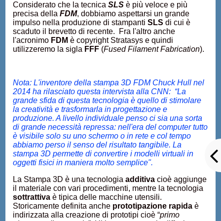
Considerato che la tecnica
SLS
è più veloce e più
precisa della
FDM
, dobbiamo aspettarsi un grande
impulso nella produzione di stampanti
SLS
di cui è
scaduto il brevetto di recente. Fra l'altro anche
l'acronimo
FDM
è copyright Stratasys e quindi
utilizzeremo la sigla
FFF
(
Fused Filament Fabrication
).
Nota: L'inventore della stampa 3D FDM Chuck Hull nel
2014 ha rilasciato questa intervista alla CNN: “La
grande sfida di questa tecnologia è quello di stimolare
la creatività e trasformarla in progettazione e
produzione. A livello individuale penso ci sia una sorta
di grande necessità repressa: nell'era del computer tutto
è visibile solo su uno schermo o in rete e col tempo
abbiamo perso il senso del risultato tangibile. La
stampa 3D permette di convertire i modelli virtuali in
oggetti fisici in maniera molto semplice".
La Stampa 3D è una tecnologia
additiva
cioè aggiunge
il materiale con vari procedimenti, mentre la tecnologia
sottrattiva
è tipica delle macchine utensili.
Storicamente definita anche
prototipazione rapida
è
indirizzata alla creazione di prototipi cioè “
primo