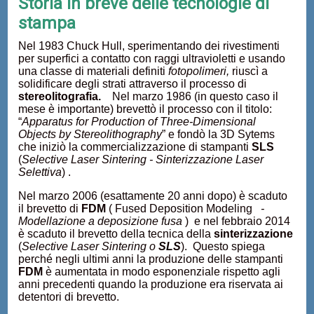
Storia in breve delle tecnologie di
stampa
Nel 1983 Chuck Hull, sperimentando dei rivestimenti
per superfici a contatto con raggi ultravioletti e usando
una classe di materiali definiti
fotopolimeri,
riuscì a
solidificare degli strati attraverso il processo di
stereolitografia
.
Nel marzo 1986 (in questo caso il
mese è importante) brevettò il processo con il titolo:
“
Apparatus for Production of Three-Dimensional
Objects by Stereolithography
” e fondò la 3D Sytems
che iniziò la commercializzazione di stampanti
SLS
(
Selective Laser Sintering - Sinterizzazione Laser
Selettiva
) .
Nel marzo 2006 (esattamente 20 anni dopo) è scaduto
il brevetto di
FDM
( Fused Deposition Modeling
-
Modellazione a deposizione fusa
) e nel febbraio 2014
è scaduto il brevetto della tecnica della
sinterizzazione
(
Selective Laser Sintering o
SLS
). Questo spiega
perché negli ultimi anni la produzione delle stampanti
FDM
è aumentata in modo esponenziale rispetto agli
anni precedenti quando la produzione era riservata ai
detentori di brevetto.