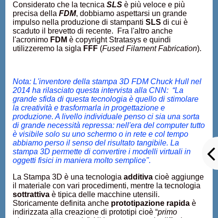
Considerato che la tecnica
SLS
è più veloce e più
precisa della
FDM
, dobbiamo aspettarsi un grande
impulso nella produzione di stampanti
SLS
di cui è
scaduto il brevetto di recente. Fra l'altro anche
l'acronimo
FDM
è copyright Stratasys e quindi
utilizzeremo la sigla
FFF
(
Fused Filament Fabrication
).
Nota: L'inventore della stampa 3D FDM Chuck Hull nel
2014 ha rilasciato questa intervista alla CNN: “La
grande sfida di questa tecnologia è quello di stimolare
la creatività e trasformarla in progettazione e
produzione. A livello individuale penso ci sia una sorta
di grande necessità repressa: nell'era del computer tutto
è visibile solo su uno schermo o in rete e col tempo
abbiamo perso il senso del risultato tangibile. La
stampa 3D permette di convertire i modelli virtuali in
oggetti fisici in maniera molto semplice".
La Stampa 3D è una tecnologia
additiva
cioè aggiunge
il materiale con vari procedimenti, mentre la tecnologia
sottrattiva
è tipica delle macchine utensili.
Storicamente definita anche
prototipazione rapida
è
indirizzata alla creazione di prototipi cioè “
primo