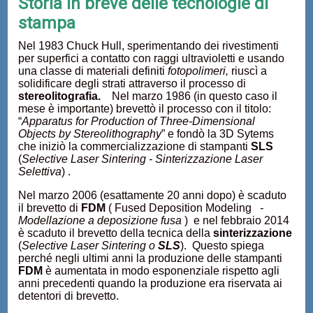
Storia in breve delle tecnologie di
stampa
Nel 1983 Chuck Hull, sperimentando dei rivestimenti
per superfici a contatto con raggi ultravioletti e usando
una classe di materiali definiti
fotopolimeri,
riuscì a
solidificare degli strati attraverso il processo di
stereolitografia
.
Nel marzo 1986 (in questo caso il
mese è importante) brevettò il processo con il titolo:
“
Apparatus for Production of Three-Dimensional
Objects by Stereolithography
” e fondò la 3D Sytems
che iniziò la commercializzazione di stampanti
SLS
(
Selective Laser Sintering - Sinterizzazione Laser
Selettiva
) .
Nel marzo 2006 (esattamente 20 anni dopo) è scaduto
il brevetto di
FDM
( Fused Deposition Modeling
-
Modellazione a deposizione fusa
) e nel febbraio 2014
è scaduto il brevetto della tecnica della
sinterizzazione
(
Selective Laser Sintering o
SLS
). Questo spiega
perché negli ultimi anni la produzione delle stampanti
FDM
è aumentata in modo esponenziale rispetto agli
anni precedenti quando la produzione era riservata ai
detentori di brevetto.