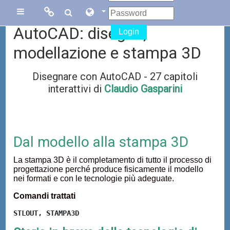
Vai al contenuto principale
Links
Links
Pannello laterale
AutoCAD: disegno,
Login
Menu
collegati
modellazione e stampa 3D
Disegnare con AutoCAD - 27 capitoli
Sito di Corsi in
Facebook
interattivi di
Claudio Gasparini
Rete
Blog Gasparini
Sito dei corsi
online di
Dal modello alla stampa 3D
AutoCAD
La stampa 3D è il completamento di tutto il processo di
progettazione perché produce fisicamente il modello
nei formati e con le tecnologie più adeguate.
Comandi trattati
STLOUT, STAMPA3D