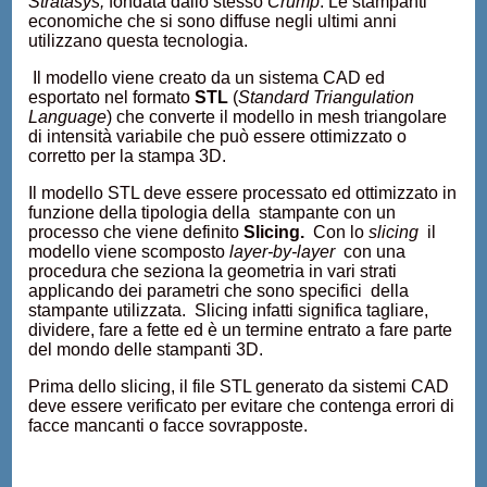
Stratasys,
fondata dallo stesso
Crump
. Le stampanti
economiche che si sono diffuse negli ultimi anni
utilizzano questa tecnologia.
Il modello viene creato da un sistema CAD ed
esportato nel formato
STL
(
Standard Triangulation
Language
) che converte il modello in mesh triangolare
di intensità variabile che può essere ottimizzato o
corretto per la stampa 3D.
Il modello STL deve essere processato ed ottimizzato in
funzione della tipologia della stampante con un
processo che viene definito
Slicing.
Con lo
slicing
il
modello viene scomposto
layer-by-layer
con una
procedura che seziona la geometria in vari strati
applicando dei parametri che sono specifici della
stampante utilizzata. Slicing infatti significa tagliare,
dividere, fare a fette ed è un termine entrato a fare parte
del mondo delle stampanti 3D.
Prima dello slicing, il file STL generato da sistemi CAD
deve essere verificato per evitare che contenga errori di
facce mancanti o facce sovrapposte.