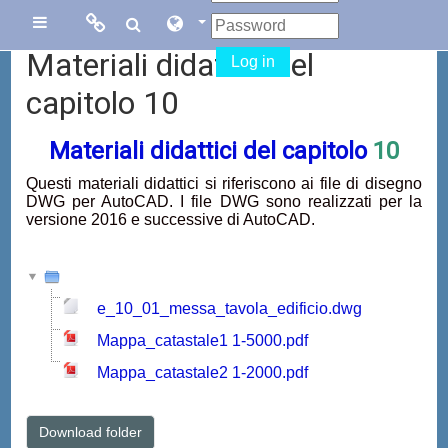
Skip to main content
Links
Links
Side panel
Materiali didattici del
Log in
Menu
collegati
capitolo 10
Materiali didattici del capitolo
10
Sito di Corsi in
Facebook
Rete
Questi materiali didattici si riferiscono ai file di disegno
DWG per AutoCAD. I file DWG sono realizzati per la
Blog Gasparini
versione 2016 e successive di AutoCAD.
Sito dei corsi
online di
AutoCAD
e_10_01_messa_tavola_edificio.dwg
Mappa_catastale1 1-5000.pdf
Mappa_catastale2 1-2000.pdf
Download folder