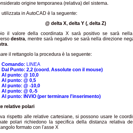
considerato origine temporanea (relativa) del sistema.
i utilizzata in AutoCAD è la seguente:
@ delta X, delta Y (, delta Z)
o il valore della coordinata X sarà positivo se sarà nella 
verso
destra
, mentre sarà negativo se sarà nella direzione nega
stra
.
are il rettangolo la procedura è la seguente:
Comando:
LINEA
Dal Punto: 2,2 (coord. Assolute con il mouse)
Al punto: @ 10,0
Al punto: @ 0,5
Al punto: @ -10,0
Al punto: @ 0,-5
Al punto: INVIO (per terminare l'inserimento)
 relative polari
iva rispetto alle relative cartesiane, si possono usare le coordi
ate polari richiedono la specifica della distanza relativa del
l'angolo formato con l'asse X