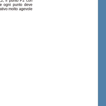
,2, il punto P2 con
ute ogni punto deve
rativo molto agevole