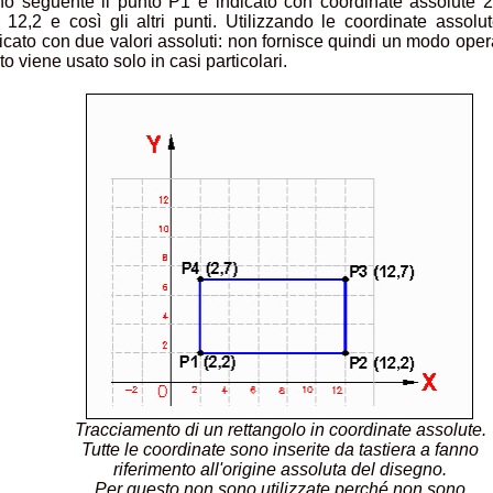
o seguente il punto P1 è indicato con coordinate assolute 2
 12,2 e così gli altri punti. Utilizzando le coordinate assol
icato con due valori assoluti: non fornisce quindi un modo ope
o viene usato solo in casi particolari.
Tracciamento di un rettangolo in coordinate assolute.
Tutte le coordinate sono inserite da tastiera a fanno
riferimento all'origine assoluta del disegno.
Per questo non sono utilizzate perché non sono