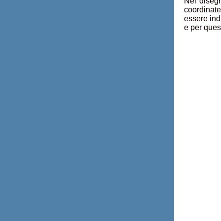
Nel disegn
coordinate
essere ind
e per quest