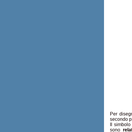
Per disegn
secondo pu
Il simbolo
sono
rela