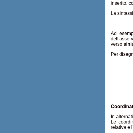
inserito, 
La sintass
Ad esempi
dell'asse 
verso
sini
Per disegn
Coordinate
In alternat
Le coordin
relativa e 