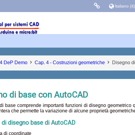
Italiano ‎(it)‎
Links colle
Facebook
Blog Gasparin
4 DeP Demo
Cap. 4 - Costruzioni geometriche
Disegno di
no di base con AutoCAD
 di base comprende importanti funzioni di disegno geometrico qual
ntera che permette la variazione di alcune proprietà geometriche 
 di disegno base di AutoCAD
ma di coordinate