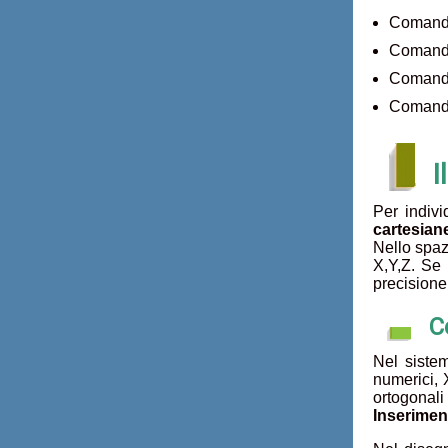
Comand
Comand
Coman
Coman
I
Per indivi
cartesian
Nello spaz
X,Y,Z. Se 
precisione
C
Nel sistem
numerici, 
ortogonali
Inserimen