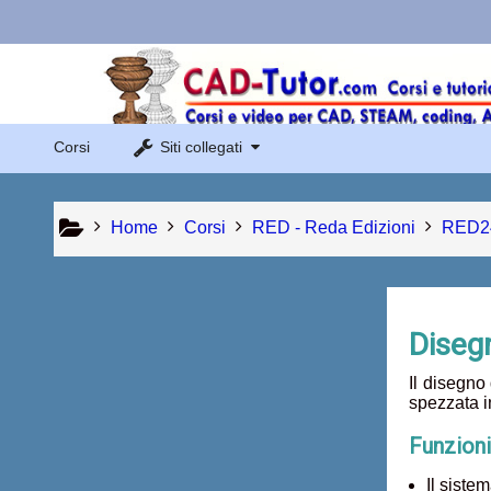
Vai al contenuto principale
Links Menu
Sito di Corsi in Rete
Corsi
Siti collegati
Sito dei corsi online di AutoCAD
Home
Corsi
RED - Reda Edizioni
RED2
Diseg
Il disegno
spezzata i
Funzioni
Il siste