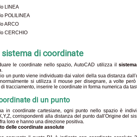
o LINEA
o POLILINEA
do ARCO
do CERCHIO
l sistema di coordinate
duare le coordinate nello spazio, AutoCAD utilizza il
sistema
e
.
io un punto viene individuato dai valori della sua distanza dall'
normalmente si utilizza il mouse per disegnare, a volte per
 di tracciamento, inserire le coordinate in forma numerica da tast
oordinate di un punto
a in coordinate cartesiane, ogni punto nello spazio è indivi
X,Y,Z, corrispondenti alla distanza del punto dall'Origine del si
 fra loro e hanno una direzione positiva.
to delle coordinate assolute