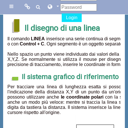
Vai al contenuto principale
Links
Links
Pannello laterale
Login
Menu
collegati
Il disegno di una linea
Il comando
LINEA
inserisce una serie continua di segmenti 
Sito di Corsi in
Facebook
o con
Control + C
. Ogni segmento è un oggetto separato.
Rete
Nello spazio un punto viene individuato dai valori della sua 
X,Y,Z. Se normalmente si utilizza il mouse per disegnare
Blog Gasparini
precisione di tracciamento, inserire le coordinate in forma n
Sito dei corsi
Il sistema grafico di riferimento
online di
AutoCAD
Per tracciare una linea di lunghezza esatta si posson
l'indicazione della distanza X,Y di un punto da un'origine 
possono utilizzare anche
le coordinate polari
con la spe
anche un modo più veloce: mentre si traccia la linea si po
digita da tastiera la distanza. Il sistema inserisce la linea
cursore rispetto all'origine.