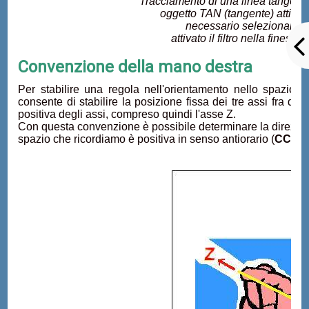
Tracciamento di una linea tangente
oggetto TAN (tangente) attivat
necessario selezionare il 
attivato il filtro nella finestra
Convenzione della mano destra
Per stabilire una regola nell'orientamento nello spazio, s
consente di stabilire la posizione fissa dei tre assi fra di 
positiva degli assi, compreso quindi l'asse Z.
Con questa convenzione è possibile determinare la direzione
spazio che ricordiamo è positiva in senso antiorario (
CCW -