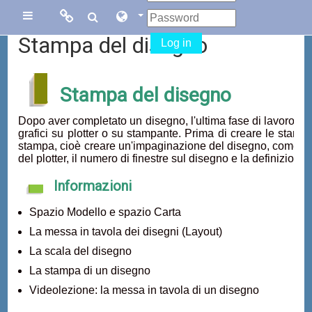
Skip to main content
Links
Links
Side panel
Stampa del disegno
Log in
Menu
collegati
Stampa del disegno
Sito di Corsi in
Facebook
Dopo aver completato un disegno, l'ultima fase di lavoro con
Rete
grafici su plotter o su stampante. Prima di creare le stampe
stampa, cioè creare un'impaginazione del disegno, come il f
Blog Gasparini
del plotter, il numero di finestre sul disegno e la definizione 
Sito dei corsi
Informazioni
online di
AutoCAD
Spazio Modello e spazio Carta
La messa in tavola dei disegni (Layout)
La scala del disegno
La stampa di un disegno
Videolezione: la messa in tavola di un disegno