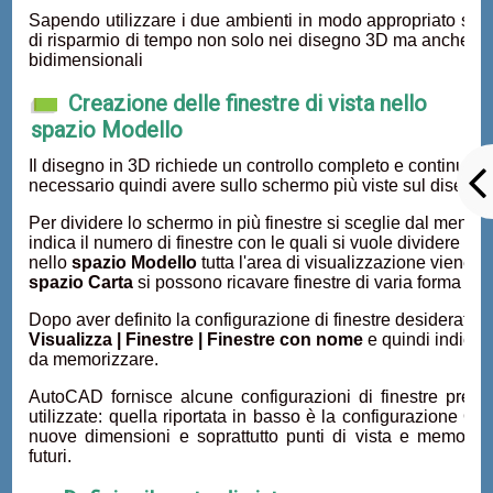
Sapendo utilizzare i due ambienti in modo appropriato si p
di risparmio di tempo non solo nei disegno 3D ma anche ne
bidimensionali
Creazione delle finestre di vista nello
spazio Modello
Il disegno in 3D richiede un controllo completo e continuo d
necessario quindi avere sullo schermo più viste sul disegno d
Per dividere lo schermo in più finestre si sceglie dal menu
V
indica il numero di finestre con le quali si vuole dividere l
nello
spazio Modello
tutta l'area di visualizzazione viene di
spazio Carta
si possono ricavare finestre di varia forma e 
Dopo aver definito la configurazione di finestre desiderata,
Visualizza | Finestre | Finestre con nome
e quindi indican
da memorizzare.
AutoCAD fornisce alcune configurazioni di finestre prede
utilizzate: quella riportata in basso è la configurazione Qu
nuove dimensioni e soprattutto punti di vista e memorizza
futuri.