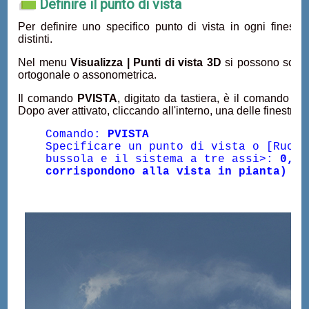
Definire il punto di vista
Per definire uno specifico punto di vista in ogni finestr
distinti.
Nel menu
Visualizza | Punti di vista 3D
si possono sceglie
ortogonale o assonometrica.
Il comando
PVISTA
, digitato da tastiera, è il comando ded
Dopo aver attivato, cliccando all'interno, una delle finestre a
Comando:
PVISTA
Specificare un punto di vista o [Ruota
bussola e il sistema a tre assi>:
0,0,
corrispondono alla vista in pianta)