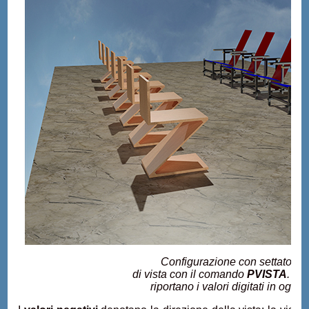
Configurazione con settato il 
di vista con il comando
PVISTA
. Le
riportano i valori digitati in ogni f