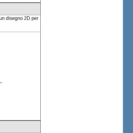
 un disegno 2D per
3"