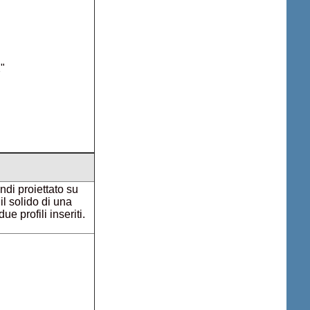
2"
undi proiettato su
l solido di una
ue profili inseriti.