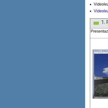
Videolez
Videolez
1. 
Presentazi