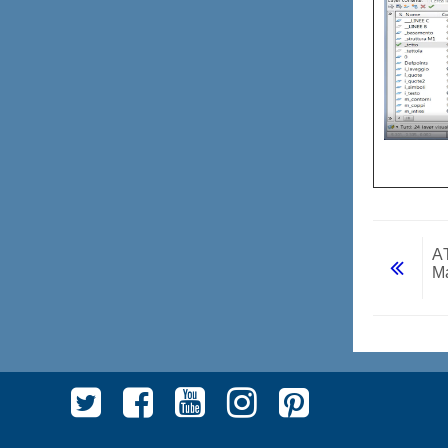
A
Ma
Vai a...