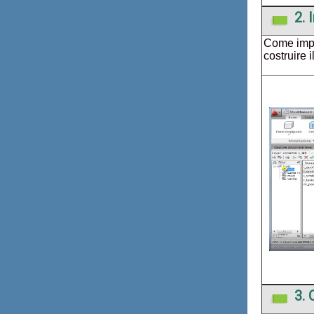
2.
Come impos
costruire i
3. 