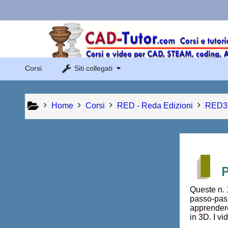
Vai al contenuto principale
Links Menu
Sito di Corsi in Rete
Corsi
Siti collegati
Sito dei corsi online di AutoCAD
Home
Corsi
RED - Reda Edizioni
RED3
P
Queste n. 
passo-pass
apprendere
in 3D. I v