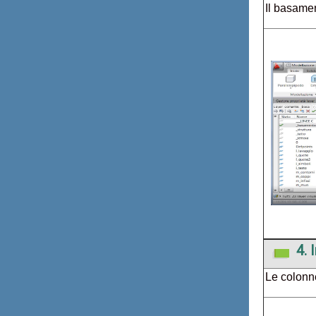
Il basamen
4. 
Le colonne