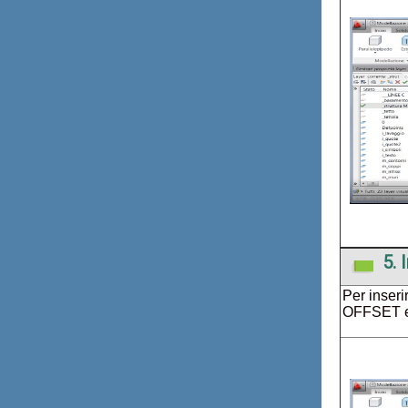
5. 
Per inseri
OFFSET e 