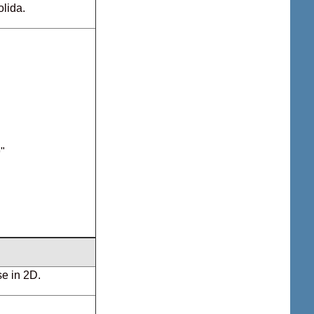
olida.
9"
se in 2D.