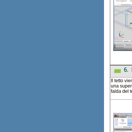
6. 
Il tetto v
una superf
falda del t