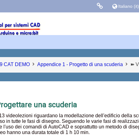
Italiano ‎(it)‎
Links colle
Facebook
Blog Gasparin
9 CAT DEMO
Appendice 1 - Progetto di una scuderia
➽ V
rogettare una scuderia
13 videolezioni riguardano la modellazione dell'edificio della sc
o in tutte le fasi di disegno. Seguendo le varie fasi di realizzaz
 l'uso dei comandi di AutoCAD e soprattutto un metodo di dis
ideo hanno una durata totale di 1 h 10 min.