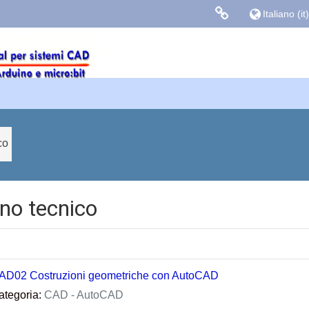
Italiano ‎(it)‎
Links colle
Facebook
Blog Gasparin
co
no tecnico
AD02 Costruzioni geometriche con AutoCAD
ategoria:
CAD - AutoCAD