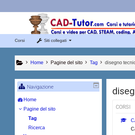
Vai al contenuto principale
Links Menu
Sito di Corsi in Rete
Corsi
Siti collegati
Sito dei corsi online di AutoCAD
Home
Pagine del sito
Tag
disegno tecni
Navigazione
diseg
Home
CORSI
Pagine del sito
Tag
C
Ricerca
C