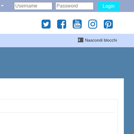
Login
gati
Nascondi blocchi
i