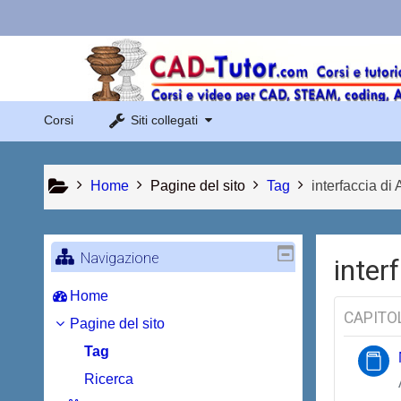
Vai al contenuto principale
Links Menu
Sito di Corsi in Rete
Corsi
Siti collegati
Sito dei corsi online di AutoCAD
Home
Pagine del sito
Tag
interfaccia d
Navigazione
inter
Home
CAPITOL
Pagine del sito
Tag
Ricerca