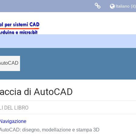
Italiano ‎(it)‎
Links colle
Facebook
Blog Gasparin
i AutoCAD
faccia di AutoCAD
I DEL LIBRO
Navigazione
AutoCAD: disegno, modellazione e stampa 3D