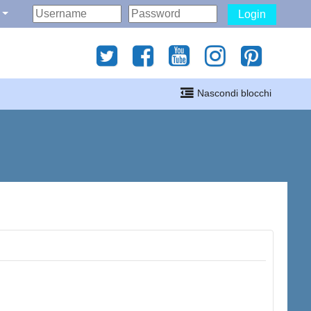
Login
gati
Nascondi blocchi
i