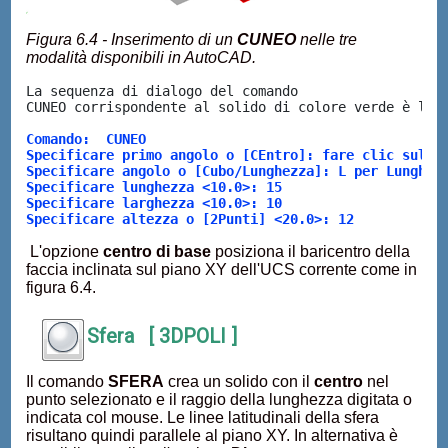
Figura 6.4 - Inserimento di un
CUNEO
nelle tre
modalità disponibili in AutoCAD.
La sequenza di dialogo del comando

CUNEO corrispondente al solido di colore verde è la 
Comando:  CUNEO 
Specificare primo angolo o [CEntro]: fare clic sul p
Specificare angolo o [Cubo/Lunghezza]: L per Lunghez
Specificare lunghezza <10.0>: 15
Specificare larghezza <10.0>: 10
Specificare altezza o [2Punti] <20.0>: 12
L'opzione
centro di base
posiziona il baricentro della
faccia inclinata sul piano XY dell'UCS corrente come in
figura 6.4.
Sfera [ 3DPOLI ]
Il comando
SFERA
crea un solido con il
centro
nel
punto selezionato e il raggio della lunghezza digitata o
indicata col mouse. Le linee latitudinali della sfera
risultano quindi parallele al piano XY. In alternativa è