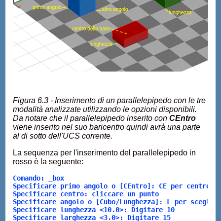
Figura 6.3 - Inserimento di un parallelepipedo con le tre
modalità analizzate utilizzando le opzioni disponibili.
Da notare che il parallelepipedo inserito con
CEntro
viene inserito nel suo baricentro quindi avrà una parte
al di sotto dell'UCS corrente.
La sequenza per l'inserimento del parallelepipedo in
rosso è la seguente:
Comando: _box
Specificare primo angolo o [CEntro]: CE per centro d
Specificare centro: cliccare un punto 
Specificare angolo o [Cubo/Lunghezza]: L per sceglie
Specificare lunghezza <10.0>: Digitare 10
Specificare larghezza <3.0>: Digitare 15