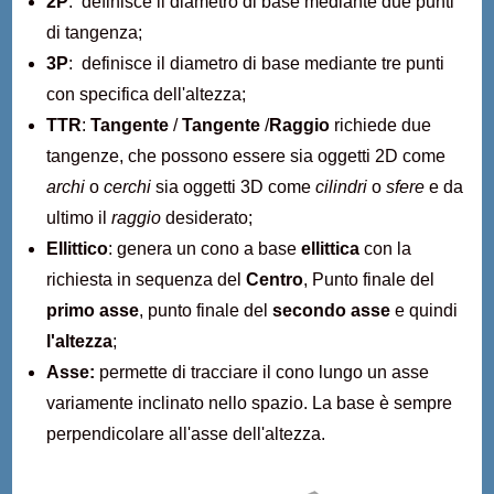
2P
: definisce il diametro di base mediante due punti
di tangenza;
3P
: definisce il diametro di base mediante tre punti
con specifica dell'altezza;
TTR
:
Tangente
/
Tangente
/
Raggio
richiede due
tangenze, che possono essere sia oggetti 2D come
archi
o
cerchi
sia oggetti 3D come
cilindri
o
sfere
e da
ultimo il
raggio
desiderato;
Ellittico
: genera un cono a base
ellittica
con la
richiesta in sequenza del
Centro
, Punto finale del
primo asse
, punto finale del
secondo asse
e quindi
l'altezza
;
Asse:
permette di tracciare il cono lungo un asse
variamente inclinato nello spazio. La base è sempre
perpendicolare all'asse dell'altezza.