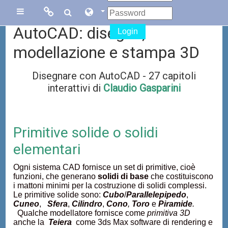
Vai al contenuto principale
Links
Links
Pannello laterale
AutoCAD: disegno,
Login
Menu
collegati
modellazione e stampa 3D
Disegnare con AutoCAD - 27 capitoli
Sito di Corsi in
Facebook
interattivi di
Claudio Gasparini
Rete
Blog Gasparini
Sito dei corsi
Primitive solide o solidi
online di
elementari
AutoCAD
Ogni sistema CAD fornisce un set di primitive, cioè
funzioni, che generano
solidi di base
che costituiscono
i mattoni minimi per la costruzione di solidi complessi.
Le primitive solide sono:
Cubo
/
Parallelepipedo
,
Cuneo
,
Sfera
,
Cilindro
,
Cono
,
Toro
e
Piramide
.
Qualche modellatore fornisce come
primitiva 3D
anche la
Teiera
come 3ds Max software di rendering e