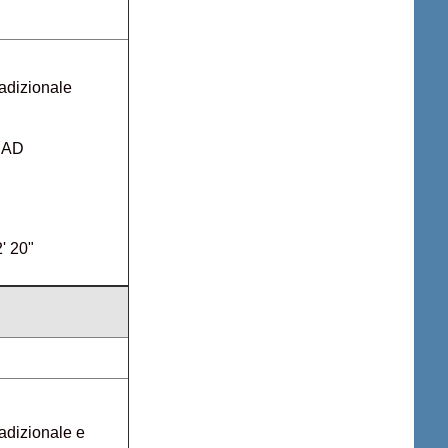
adizionale
CAD
2' 20"
adizionale e