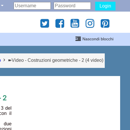
Login
gati
Nascondi blocchi
i
o
➽Video - Costruzioni geometriche - 2 (4 video)
- 2
 3 del
con il
n due
ezioni