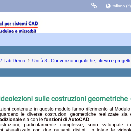
Italiano ‎(it)‎
Links colle
Facebook
Blog Gasparin
7 Lab Demo
Unità 3 - Convenzioni grafiche, rilievo e progett
ideolezioni sulle costruzioni geometriche 
zioni contenute in questo modulo fanno riferimento al Modulo
guardano le diverse costruzioni geometriche realizzate sia 
adizionale
sia con le
funzioni di AutoCAD
.
struzioni, particolarmente complesse, sono sviluppate i
ni visualizzate con due pulsanti distinti. In totale le videol