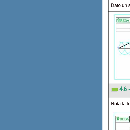
Dato un
4.6 
Nota la lu