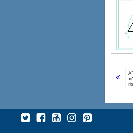
A
➽V
ri
Vai a...