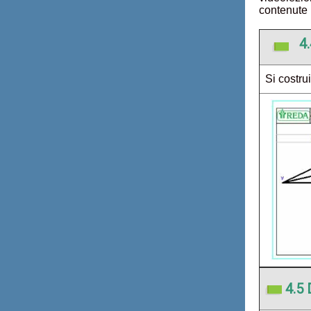
contenute 
4.
Si costru
4.5