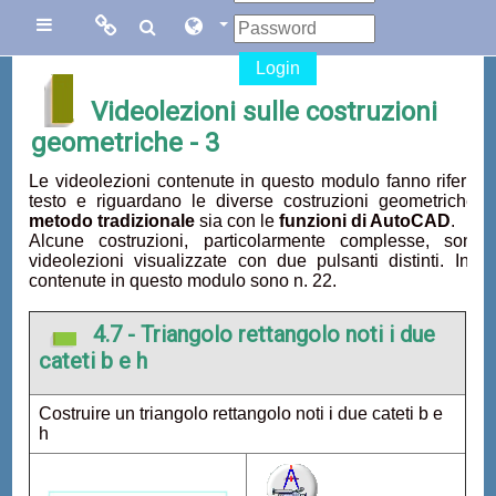
Vai al contenuto principale
Links
Links
Pannello laterale
Login
Menu
collegati
Videolezioni sulle costruzioni
geometriche - 3
Sito di Corsi in
Facebook
Le videolezioni contenute in questo modulo fanno riferim
Rete
testo e riguardano le diverse costruzioni geometriche re
metodo tradizionale
sia con le
funzioni di AutoCAD
.
Blog Gasparini
Alcune costruzioni, particolarmente complesse, sono
videolezioni visualizzate con due pulsanti distinti. In to
Sito dei corsi
contenute in questo modulo sono n. 22.
online di
AutoCAD
4.7 - Triangolo rettangolo noti i due
cateti b e h
Costruire un triangolo rettangolo noti i due cateti b e
h