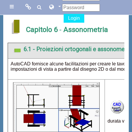
Vai al contenuto principale
Links
Links
Pannello laterale
Login
Menu
collegati
Capitolo 6
-
Assonometria
Sito di Corsi in
Facebook
6.1 - Proiezioni ortogonali e assonometri
Rete
Blog Gasparini
AutoCAD fornisce alcune facilitazioni per creare le tavole 
impostazioni di vista a partire dal disegno 2D o dal model
Sito dei corsi
online di
AutoCAD
durata video