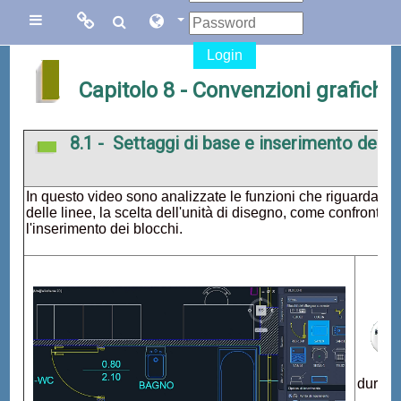
Vai al contenuto principale
Links
Links
Pannello laterale
Login
Menu
collegati
Capitolo 8 - Convenzioni grafiche
Sito di Corsi in
Facebook
8.1 - Settaggi di base e inserimento dei b
Rete
Blog Gasparini
In questo video sono analizzate le funzioni che riguardano 
delle linee, la scelta dell'unità di disegno, come confrontare
Sito dei corsi
l'inserimento dei blocchi.
online di
AutoCAD
durata 