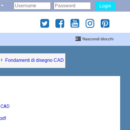
Login
gati
Nascondi blocchi
i
Fondamenti di disegno CAD
o CAD
pdf