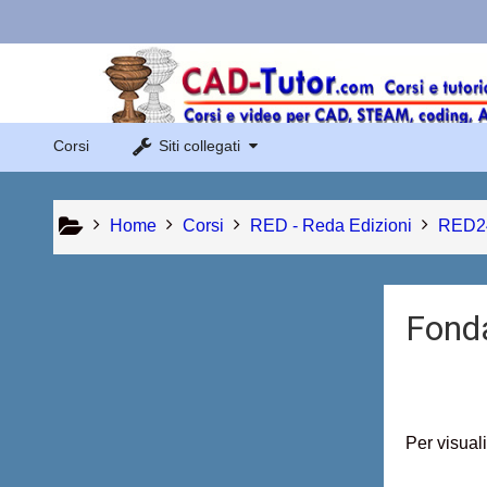
Vai al contenuto principale
Links Menu
Sito di Corsi in Rete
Corsi
Siti collegati
Sito dei corsi online di AutoCAD
Home
Corsi
RED - Reda Edizioni
RED2
Fond
Per visuali