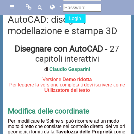
Vai al contenuto principale
Links
Links
Pannello laterale
AutoCAD: disegno,
Login
Menu
collegati
modellazione e stampa 3D
Sito di Corsi in
Facebook
Disegnare con AutoCAD
- 27
Rete
capitoli interattivi
Blog Gasparini
di
Claudio Gasparini
Sito dei corsi
Versione
Demo ridotta
online di
Per leggere la versione completa ti devi iscrivere come
AutoCAD
Utilizzatore del testo
Modifica delle coordinate
Per modificare le Spline si può ricorrere ad un modo
molto diretto che consiste nel controllo diretto dei valori
geometrici forniti dalla
Tavolozza delle Proprietà
come