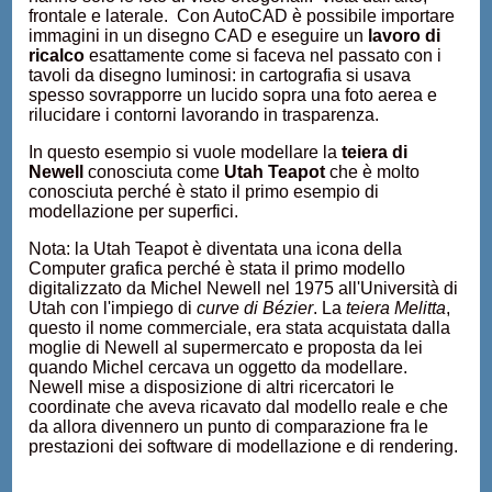
frontale e laterale. Con AutoCAD è possibile importare
immagini in un disegno CAD e eseguire un
lavoro di
ricalco
esattamente come si faceva nel passato con i
tavoli da disegno luminosi: in cartografia si usava
spesso sovrapporre un lucido sopra una foto aerea e
rilucidare i contorni lavorando in trasparenza.
In questo esempio si vuole modellare la
teiera di
Newell
conosciuta come
Utah Teapot
che è molto
conosciuta perché è stato il primo esempio di
modellazione per superfici.
Nota: la Utah Teapot è diventata una icona della
Computer grafica perché è stata il primo modello
digitalizzato da Michel Newell nel 1975 all'Università di
Utah con l'impiego di
curve di Bézier
. La
teiera Melitta
,
questo il nome commerciale, era stata acquistata dalla
moglie di Newell al supermercato e proposta da lei
quando Michel cercava un oggetto da modellare.
Newell mise a disposizione di altri ricercatori le
coordinate che aveva ricavato dal modello reale e che
da allora divennero un punto di comparazione fra le
prestazioni dei software di modellazione e di rendering.