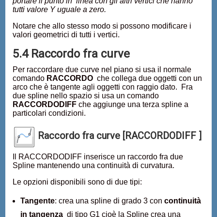
portare il punto in linea con gli altri vertici che hanno
tutti valore Y uguale a zero.
Notare che allo stesso modo si possono modificare i
valori geometrici di tutti i vertici.
5.4 Raccordo fra curve
Per raccordare due curve nel piano si usa il normale
comando
RACCORDO
che collega due oggetti con un
arco che è tangente agli oggetti con raggio dato. Fra
due spline nello spazio si usa un comando
RACCORDODIFF
che aggiunge una terza spline a
particolari condizioni.
Raccordo fra curve [RACCORDODIFF ]
Il RACCORDODIFF inserisce un raccordo fra due
Spline mantenendo una continuità di curvatura.
Le opzioni disponibili sono di due tipi:
Tangente
: crea una spline di grado 3 con
continuità
in tangenza
di tipo G1 cioè la Spline crea una