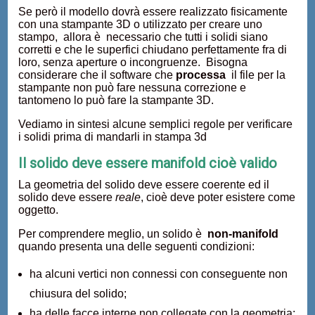
Se però il modello dovrà essere realizzato fisicamente
con una stampante 3D o utilizzato per creare uno
stampo, allora è necessario che tutti i solidi siano
corretti e che le superfici chiudano perfettamente fra di
loro, senza aperture o incongruenze. Bisogna
considerare che il software che
processa
il file per la
stampante non può fare nessuna correzione e
tantomeno lo può fare la stampante 3D.
Vediamo in sintesi alcune semplici regole per verificare
i solidi prima di mandarli in stampa 3d
Il solido deve essere manifold
cioè valido
La geometria del solido deve essere coerente ed il
solido deve essere
reale
, cioè deve poter esistere come
oggetto.
Per comprendere meglio, un solido è
non-manifold
quando presenta una delle seguenti condizioni:
ha alcuni vertici non connessi con conseguente non
chiusura del solido;
ha delle facce interne non collegate con la geometria;