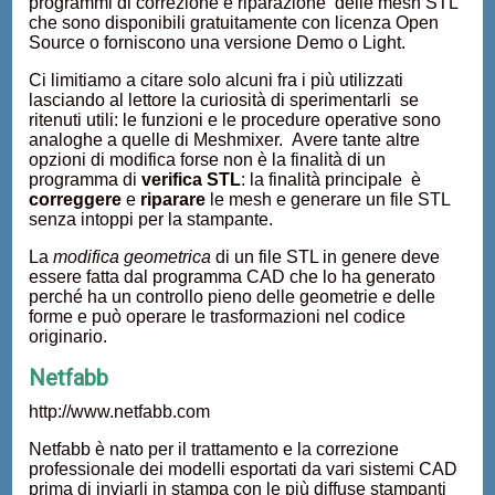
programmi di correzione e riparazione delle mesh STL
che sono disponibili gratuitamente con licenza Open
Source o forniscono una versione Demo o Light.
Ci limitiamo a citare solo alcuni fra i più utilizzati
lasciando al lettore la curiosità di sperimentarli se
ritenuti utili: le funzioni e le procedure operative sono
analoghe a quelle di Meshmixer. Avere tante altre
opzioni di modifica forse non è la finalità di un
programma di
verifica STL
: la finalità principale è
correggere
e
riparare
le mesh e generare un file STL
senza intoppi per la stampante.
La
modifica geometrica
di un file STL in genere deve
essere fatta dal programma CAD che lo ha generato
perché ha un controllo pieno delle geometrie e delle
forme e può operare le trasformazioni nel codice
originario.
Netfabb
http://www.netfabb.com
Netfabb è nato per il trattamento e la correzione
professionale dei modelli esportati da vari sistemi CAD
prima di inviarli in stampa con le più diffuse stampanti