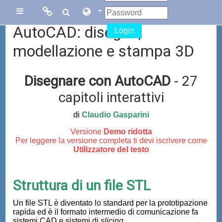
Vai al contenuto principale
Links
Links
Pannello laterale
AutoCAD: disegno,
Login
Menu
collegati
modellazione e stampa 3D
Sito di Corsi in
Facebook
Disegnare con AutoCAD
- 27
Rete
capitoli interattivi
Blog Gasparini
di
Claudio Gasparini
Sito dei corsi
Versione
Demo ridotta
online di
Per leggere la versione completa ti devi iscrivere come
AutoCAD
Utilizzatore del testo
Struttura di un file STL
Un file STL è diventato lo standard per la prototipazione
rapida ed è il formato intermedio di comunicazione fa
sistemi CAD e sistemi di
slicing
.