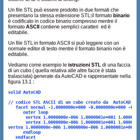
Un file STL può essere prodotto in due formati che
presentano la stessa estensione STL:il formato
binario
è codificato in codice binario compresso mentre il
formato
ASCII
contiene semplici caratteri ed è
editabile.
Un file STL in formato ASCII si può leggere con un
normale editor di testo mentre il formato binario non è
editabile.
Vediamo come esempio le
istruzioni STL
di una faccia
di un cubo ( quella relativa alle altre facce è stata
tralasciata) generate da AutoCAD e rappresentate nella
figura 13.1 :
solid AutoCAD
// codice STL ASCII di un cubo creato da  AutoCAD 
   facet normal -1.0000000e+000 -0.0000000e+000 -0.0
      outer loop
       vertex 1.0000000e-006 1.0000001e+001 1.000000
       vertex 1.0000000e-006 1.0000001e+001 1.000000
vertex 1.0000000e-006 1.0000000e-006 1.0000001e+001
      endloop
   endfacet