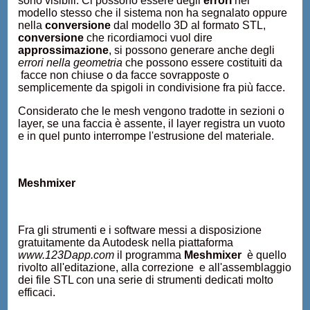
sono visibili. Ci possono essere degli
errori
nel
modello stesso che il sistema non ha segnalato oppure
nella
conversione
dal modello 3D al formato STL,
conversione
che ricordiamoci vuol dire
approssimazione
, si possono generare anche degli
errori nella geometria
che possono essere costituiti da
facce non chiuse o da facce sovrapposte o
semplicemente da spigoli in condivisione fra più facce.
Considerato che le mesh vengono tradotte in sezioni o
layer, se una faccia è assente, il layer registra un vuoto
e in quel punto interrompe l'estrusione del materiale.
Meshmixer
Fra gli strumenti e i software messi a disposizione
gratuitamente da Autodesk nella piattaforma
www.123Dapp.com
il programma
Meshmixer
è quello
rivolto all'editazione, alla correzione e all'assemblaggio
dei file STL con una serie di strumenti dedicati molto
efficaci.