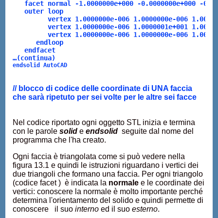
   facet normal -1.0000000e+000 -0.0000000e+000 -0.0
   outer loop
         vertex 1.0000000e-006 1.0000000e-006 1.0000
         vertex 1.0000000e-006 1.0000001e+001 1.0000
         vertex 1.0000000e-006 1.0000000e-006 1.0000
      endloop
   endfacet
…(continua)
endsolid AutoCAD
// blocco di codice delle coordinate di UNA faccia
che sarà ripetuto per sei volte per le altre sei facce
Nel codice riportato ogni oggetto STL inizia e termina
con le parole
solid
e
endsolid
seguite dal nome del
programma che l'ha creato.
Ogni faccia è triangolata come si può vedere nella
figura 13.1 e quindi le istruzioni riguardano i vertici dei
due triangoli che formano una faccia. Per ogni triangolo
(codice facet ) è indicata la
normale
e le coordinate dei
vertici: conoscere la normale è molto importante perché
determina l'orientamento del solido e quindi permette di
conoscere il suo
interno
ed il suo
esterno
.