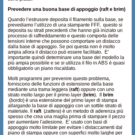
Prevedere una buona base di appoggio (raft e brim)
Quando l’estrusore deposita il filamento sulla base, se
prevediamo l’utilizzo di una stampante FFF, questo si
deposita su strati precedenti che hanno già iniziato un
processo di raffreddamento e questo comporta delle
tensioni interne che possono comportare un distacco
dalla base di appoggio. Se poi questa non è molto
ampia allora il distacco può essere facilitato. E’
importante quindi determinare una base del modello la
più ampia possibile e se si utilizza il filo in ABS è quasi
obbligatorio un piano riscaldato.
Molti programmi per prevenire questo problema,
forniscono delle funzioni di estensione della base
mediante una trama leggera (
raft
) oppure con uno
strato molto largo per il primo layer (
brim
). Il
brim
(
bordo
) è una estensione del primo layer di stampa
allargando la base di appoggio con un sottile strato di
materiale. Il
raft
(
zattera
) è un metodo di aderenza più
spesso che crea una maglia prima di stampare il pezzo
per aumentare l'adesione. E' usato con basi di
appoggio molto limitate per evitare i distaccamenti dal
piano di stampa oppure con superfici molto larghe per