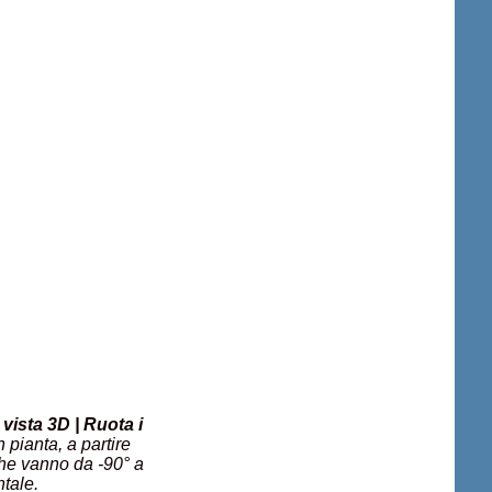
 vista 3D | Ruota i
n pianta, a partire
che vanno da -90° a
ntale.