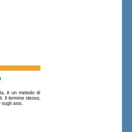
o
la, è un metodo di
. Il termine stesso,
 sugli assi.