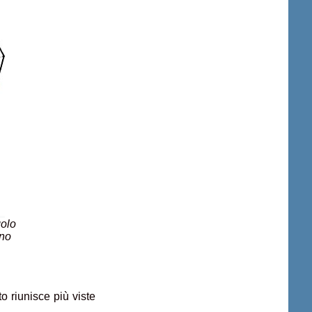
golo
ono
o riunisce più viste