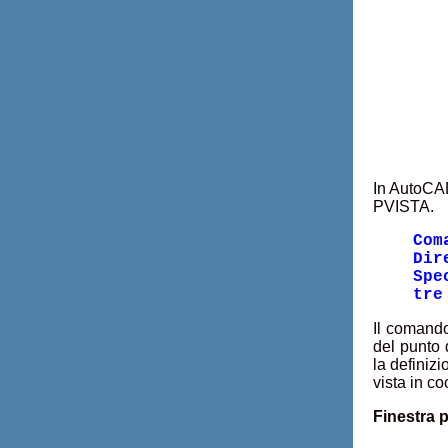
In AutoCAD
PVISTA.
Com
Dir
Spe
tre
Il comando
del punto 
la definizi
vista in co
Finestra p