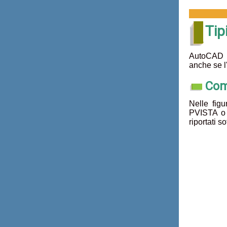
Tip
AutoCAD p
anche se l
Com
Nelle figu
PVISTA o n
riportati s