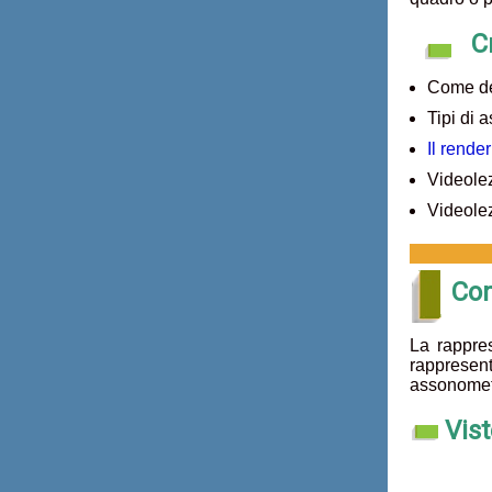
C
Come def
Tipi di 
Il rende
Videolez
Videole
Com
La rappre
rappresent
assonometr
Vist