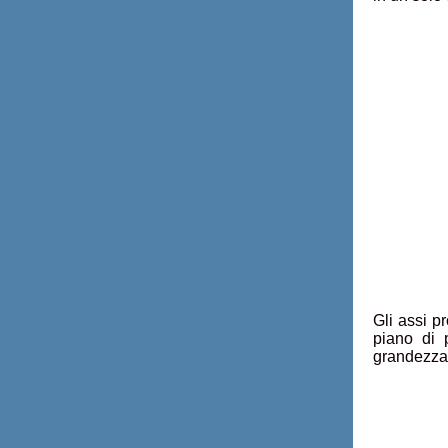
Gli assi p
piano di p
grandezza r