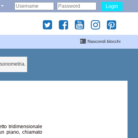
Login
gati
Nascondi blocchi
i
sonometria.
tto tridimensionale
 un piano, chiamato