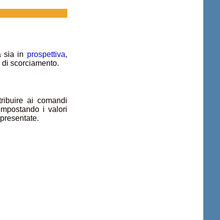
a sia in
prospettiva
,
e di scorciamento.
ttribuire ai comandi
Impostando i valori
ppresentate.