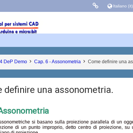
Italiano ‎(it)‎
Links colle
Facebook
Blog Gasparin
4 DeP Demo
Cap. 6 - Assonometria
Come definire una as
definire una assonometria.
Assonometria
ssonometriche si basano sulla proiezione parallela di un ogge
ezione di un punto improprio, detto centro di proiezione, su
iano di proiezione.