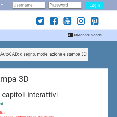
Login
gati
Nascondi blocchi
i
AutoCAD: disegno, modellazione e stampa 3D
tampa 3D
 capitoli interattivi
ni
tta