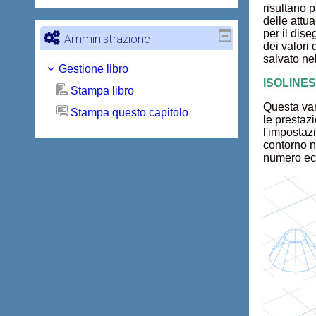
risultano 
delle attu
per il dis
Amministrazione
dei valori
salvato ne
Gestione libro
ISOLINES 
Stampa libro
Questa var
Stampa questo capitolo
le prestaz
l'impostaz
contorno n
numero ecc