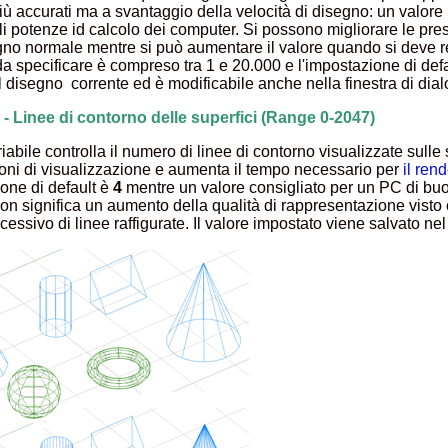
più accurati ma a svantaggio della velocità di disegno: un valore
ali potenze id calcolo dei computer. Si possono migliorare le p
egno normale mentre si può aumentare il valore quando si deve re
 da specificare è compreso tra 1 e 20.000 e l'impostazione di def
l disegno corrente ed è modificabile anche nella finestra di dia
- Linee di contorno delle superfici (Range 0-2047)
iabile controlla il numero di linee di contorno visualizzate sulle
ioni di visualizzazione e aumenta il tempo necessario per
il ren
ione di default è
4
mentre un valore consigliato per un PC di buo
on significa un aumento della qualità di rappresentazione visto
essivo di linee raffigurate. Il valore impostato viene salvato ne