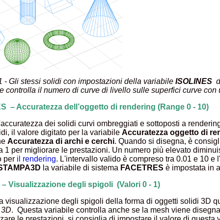
 - Gli stessi solidi con impostazioni della variabile
ISOLINES
di
e controlla il numero di curve di livello sulle superfici curve c
– Accuratezza dell’oggetto di rendering (Range 0 - 10)
l'accuratezza dei solidi curvi ombreggiati e sottoposti a renderin
idi, il valore digitato per la variabile
Accuratezza oggetto di re
ne
Accuratezza di archi e cerchi
. Quando si disegna, è consigl
 1 per migliorare le prestazioni. Un numero più elevato diminui
o per
il rendering
. L'intervallo valido è compreso tra 0.01 e 10 e l
STAMPA3D
la variabile di sistema
FACETRES
è impostata in 
 Visualizzazione degli spigoli (Valori 0 - 1)
la visualizzazione degli spigoli della forma di oggetti solidi 3D 
 3D
. Questa variabile controlla anche se la mesh viene disegn
zare le prestazioni, si consiglia di impostare il valore di questa v