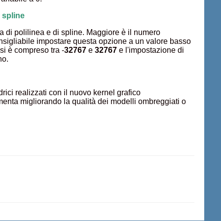
 spline
 di polilinea e di spline. Maggiore è il numero
onsigliabile impostare questa opzione a un valore basso
si è compreso tra -
32767
e
32767
e l'impostazione di
no.
drici realizzati con il nuovo kernel grafico
umenta migliorando la qualità dei modelli ombreggiati o