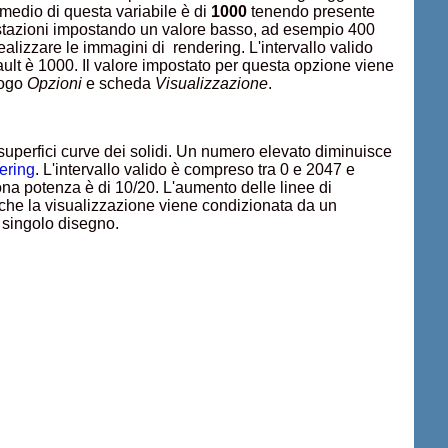
 medio di questa variabile è di
1000
tenendo presente
restazioni impostando un valore basso, ad esempio 400
alizzare le immagini di rendering. L'intervallo valido
ault è 1000. Il valore impostato per questa opzione viene
logo
Opzioni
e scheda
Visualizzazione
.
 superfici curve dei solidi. Un numero elevato diminuisce
dering
. L'intervallo valido è compreso tra 0 e 2047 e
na potenza è di 10/20. L'aumento delle linee di
 che la visualizzazione viene condizionata da un
l singolo disegno.