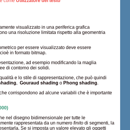
ere come
Utilizzatore del testo
ente visualizzato in una periferica grafica
o una risoluzione limitata rispetto alla geomentria
eometrico per essere visualizzato deve essere
 cioè in formato bitmap.
esentazione, ad esempio modificando la maglia
nee di contorno dei solidi.
qualità e lo stile di rappresentazione, che può quindi
 shading
,
Gouraud shading
o
Phong shading
.
 che corrispondono ad alcune variabili che è importante
000)
he nel disegno bidimensionale per tutte le
riamente rappresentata da un numero
finito
di segmenti, la
sentarla. Se si imposta un valore elevato gli oggetti