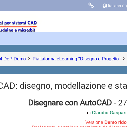
Italiano ‎(it)‎
Links colle
Facebook
Blog Gasparin
4 DeP Demo
Piattaforma eLearning "Disegno e Progetto"
CAD: disegno, modellazione e s
Disegnare con AutoCAD
- 27
di
Claudio Gaspari
Versione
Demo rido