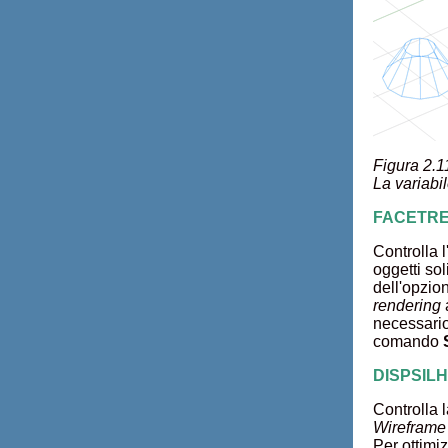
Figura 2.11
La variabil
FACETRES 
Controlla 
oggetti sol
dell'opzio
rendering
a
necessari
comando
DISPSILH –
Controlla 
Wireframe
Per ottimiz