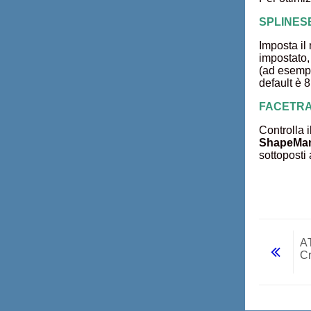
SPLINESEG
Imposta il
impostato,
(ad esempi
default è 
FACETRATI
Controlla i
ShapeMa
sottoposti 
A
Cr
Vai a...