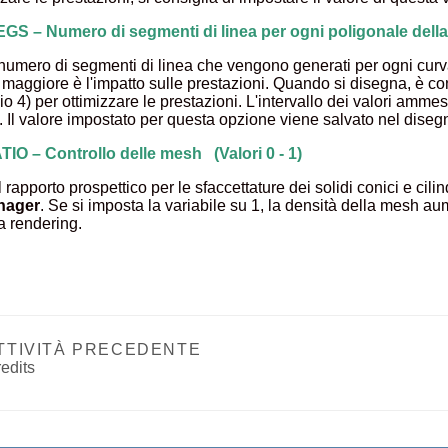
S – Numero di segmenti di linea per ogni poligonale della
 numero di segmenti di linea che vengono generati per ogni curva
 maggiore è l'impatto sulle prestazioni. Quando si disegna, è c
o 4) per ottimizzare le prestazioni. L'intervallo dei valori ammes
8. Il valore impostato per questa opzione viene salvato nel diseg
O – Controllo delle mesh (Valori 0 - 1)
l rapporto prospettico per le sfaccettature dei solidi conici e cilin
nager
. Se si imposta la variabile su 1, la densità della mesh a
a rendering.
TTIVITÀ PRECEDENTE
edits