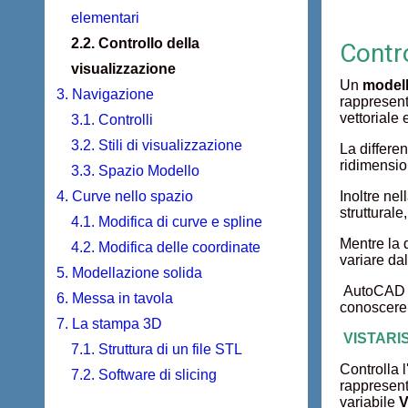
elementari
2.2. Controllo della
Contro
visualizzazione
Un
model
3. Navigazione
rappresent
vettoriale
3.1. Controlli
3.2. Stili di visualizzazione
La differe
ridimension
3.3. Spazio Modello
4. Curve nello spazio
Inoltre ne
strutturale
4.1. Modifica di curve e spline
Mentre la 
4.2. Modifica delle coordinate
variare da
5. Modellazione solida
AutoCAD fo
6. Messa in tavola
conoscere
7. La stampa 3D
VISTARIS 
7.1. Struttura di un file STL
Controlla 
7.2. Software di slicing
rappresent
variabile
V