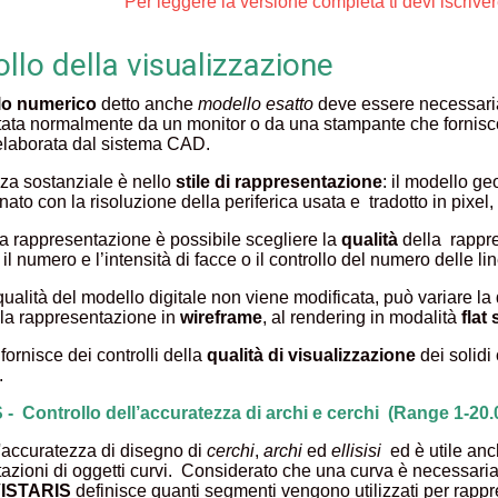
Per leggere la versione completa ti devi iscriv
llo della visualizzazione
lo numerico
detto anche
modello esatto
deve essere necessariam
ata normalmente da un monitor o da una stampante che forniscon
 elaborata dal sistema CAD.
nza sostanziale è nello
stile di rappresentazione
: il modello g
ato con la risoluzione della periferica usata e tradotto in pixel,
lla rappresentazione è possibile scegliere la
qualità
della rappr
, il numero e l’intensità di facce o il controllo del numero delle li
qualità del modello digitale non viene modificata, può variare la 
lla rappresentazione in
wireframe
, al rendering in modalità
flat
rnisce dei controlli della
qualità di visualizzazione
dei solidi
.
- Controllo dell’accuratezza di archi e cerchi (Range 1-20.
l'accuratezza di disegno di
cerchi
,
archi
ed
ellisisi
ed è utile anc
azioni di oggetti curvi. Considerato che una curva è necessa
ISTARIS
definisce quanti segmenti vengono utilizzati per rappre