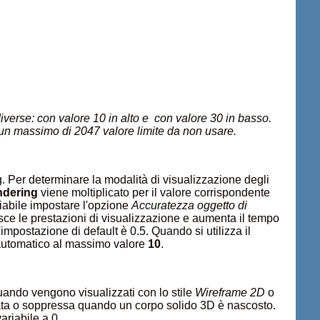
verse: con valore 10 in alto e con valore 30 in basso.
on un massimo di 2047 valore limite da non usare.
g. Per determinare la modalità di visualizzazione degli
ndering
viene moltiplicato per il valore corrispondente
iabile impostare l'opzione
Accuratezza oggetto di
sce le prestazioni di visualizzazione e aumenta il tempo
'impostazione di default è 0.5. Quando si utilizza il
automatico al massimo valore
10
.
quando vengono visualizzati con lo stile
Wireframe 2D
o
ata o soppressa quando un corpo solido 3D è nascosto.
ariabile a 0.